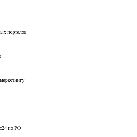
ных порталов
ю
-маркетингу
с24 по РФ