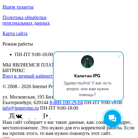
Ищем таланты
Политика обработки
персональных данных
Карта сайта
Режим работы
ПН-ПТ
9:00-18:00
МЫ ЯВЛЯЕМСЯ ПЛАТИНОВЫМ ПАРТНЕРОМ 1С-
БИТРИКС
Капитан IPG
Вход в личный кабинет
Здравствуйте! У вас есть
© 2008 - 2026 Internet Production Group (
реквизиты
)
вопрос или вам нужна
помощь?
ул. Московская, 195 Бизнеc Центр МАН, 12 этаж г.
Екатеринбург, 620144
8-800-100-29-04
ПН-ПТ
9:00-18:00
info@ipgpromo.ru
ПН-ПТ
9:00-18:00
Наш сайт собирает о вас такие данные, как: cookies, IP-адрес,
местоположение. Это нужно для его корректной работы. Если
вы против этого, то вам нужно покинуть этот сайт.