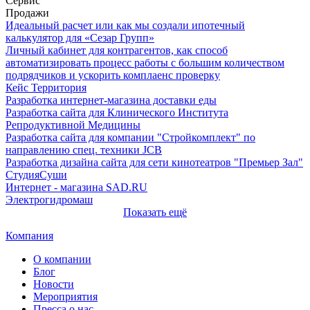
Сервис
Продажи
Идеальный расчет или как мы создали ипотечный
калькулятор для «Сезар Групп»
Личный кабинет для контрагентов, как способ
автоматизировать процесс работы с большим количеством
подрядчиков и ускорить комплаенс проверку
Кейс Территория
Разработка интернет-магазина доставки еды
Разработка сайта для Клинического Института
Репродуктивной Медицины
Разработка сайта для компании "Стройкомплект" по
направлению спец. техники JCB
Разработка дизайна сайта для сети кинотеатров "Премьер Зал"
СтудияСуши
Интернет - магазина SAD.RU
Электрогидромаш
Показать ещё
Компания
О компании
Блог
Новости
Мероприятия
Пресса о нас