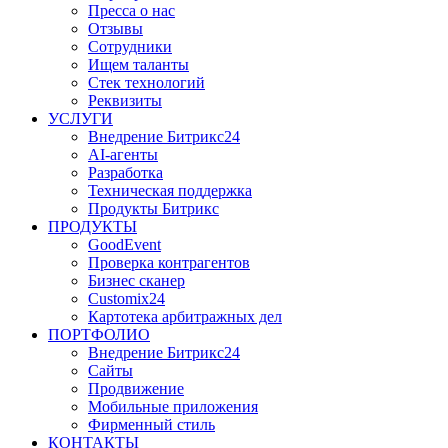
Пресса о нас
Отзывы
Сотрудники
Ищем таланты
Стек технологий
Реквизиты
УСЛУГИ
Внедрение Битрикс24
AI-агенты
Разработка
Техническая поддержка
Продукты Битрикс
ПРОДУКТЫ
GoodEvent
Проверка контрагентов
Бизнес сканер
Customix24
Картотека арбитражных дел
ПОРТФОЛИО
Внедрение Битрикс24
Сайты
Продвижение
Мобильные приложения
Фирменный стиль
КОНТАКТЫ