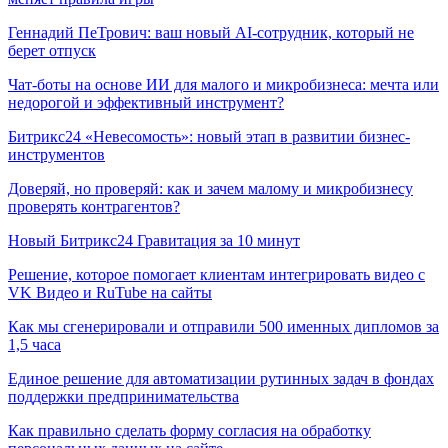
Геннадий ПеТрович: ваш новый AI-сотрудник, который не
берет отпуск
Чат-боты на основе ИИ для малого и микробизнеса: мечта или
недорогой и эффективный инструмент?
Битрикс24 «Невесомость»: новый этап в развитии бизнес-
инструментов
Доверяй, но проверяй: как и зачем малому и микробизнесу
проверять контрагентов?
Новый Битрикс24 Гравитация за 10 минут
Решение, которое помогает клиентам интегрировать видео с
VK Видео и RuTube на сайты
Как мы сгенерировали и отправили 500 именных дипломов за
1,5 часа
Единое решение для автоматизации рутинных задач в фондах
поддержки предпринимательства
Как правильно сделать форму согласия на обработку