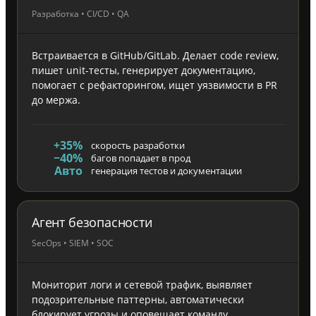
Разработка • CI/CD • QA
Встраивается в GitHub/GitLab. Делает code review,
пишет unit-тесты, генерирует документацию,
помогает с рефакторингом, ищет уязвимости в PR
до мержа.
+35%
скорость разработки
−40%
багов попадает в прод
Авто
генерация тестов и документации
Агент безопасности
SecOps • SIEM • SOC
Мониторит логи и сетевой трафик, выявляет
подозрительные паттерны, автоматически
блокирует угрозы и оповещает команду