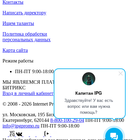
Контакты
Написать директору
Ищем таланты
Политика обработки
персональных данных
Карта сайта
Режим работы
ПН-ПТ
9:00-18:00
МЫ ЯВЛЯЕМСЯ ПЛАТИНОВЫМ ПАРТНЕРОМ 1С-
БИТРИКС
Капитан IPG
Вход в личный кабинет
Здравствуйте! У вас есть
© 2008 - 2026 Internet Production Group (
реквизиты
)
вопрос или вам нужна
помощь?
ул. Московская, 195 Бизнеc Центр МАН, 12 этаж г.
Екатеринбург, 620144
8-800-100-29-04
ПН-ПТ
9:00-18:00
info@ipgpromo.ru
ПН-ПТ
9:00-18:00