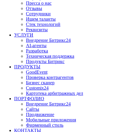
Пресса о нас
Отзывы
Сотрудники
Ищем таланты
Стек технологий
Реквизиты
УСЛУГИ
Внедрение Битрикс24
AI-агенты
Разработка
Техническая поддержка
Продукты Битрикс
ПРОДУКТЫ
GoodEvent
Проверка контрагентов
Бизнес сканер
Customix24
Картотека арбитражных дел
ПОРТФОЛИО
Внедрение Битрикс24
Сайты
Продвижение
Мобильные приложения
Фирменный стиль
КОНТАКТЫ