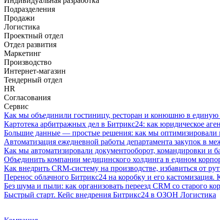
Индивидуальная разработка
Подразделения
Продажи
Логистика
Проектный отдел
Отдел развития
Маркетинг
Производство
Интернет-магазин
Тендерный отдел
HR
Согласования
Сервис
Как мы объединили гостиницу, ресторан и конюшню в единую 
Картотека арбитражных дел в Битрикс24: как юридическое аге
Большие данные — простые решения: как мы оптимизировали п
Автоматизация ежедневной работы департамента закупок в 
Как мы автоматизировали документооборот, командировки и ба
Объединить компании медицинского холдинга в едином корпор
Как внедрить CRM-систему на производстве, избавиться от ру
Перенос облачного Битрикс24 на коробку и его кастомизация. 
Без шума и пыли: как организовать переезд CRM со старого к
Быстрый старт. Кейс внедрения Битрикс24 в ОЗОН Логистика