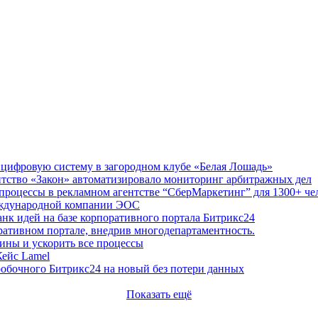
цифровую систему в загородном клубе «Белая Лошадь»
нтство «Закон» автоматизировало мониторинг арбитражных дел
роцессы в рекламном агентстве “СберМаркетинг” для 1300+ че
международной компании ЭОС
нк идей на базе корпоративного портала Битрикс24
ативном портале, внедрив многодепартаментность.
тины и ускорить все процессы
Кейс Lamel
оробочного Битрикс24 на новый без потери данных
Показать ещё