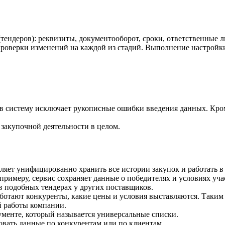
(тендеров): реквизиты, документооборот, сроки, ответственные
проверки изменений на каждой из стадий. Выполнение настройки 
 в систему исключает рукописные ошибки введения данных. Кр
закупочной деятельности в целом.
воляет унифицированно хранить все истории закупок и работать
примеру, сервис сохраняет данные о победителях и условиях учас
в подобных тендерах у других поставщиков.
ботают конкуренты, какие цены и условия выставляются. Таким 
й работы компании.
рументе, который называется универсальные списки.
вать данные по конкурентам или по клиентам.