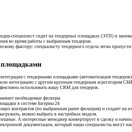
ендер-специалист сидит на тендерных площадках (ЭТП) и занима
ния во время работы с выбранным тендером.
еческому фактору: специалисту тендерного отдела легко пропус
и площадками
интеграция с тендерными площадками (автоматизация тендеров
твили интеграцию с другим крупным тендерным агрегатором С
ффективно использовать вашу CRM для тендеров.
траивает необходимые фильтры
лощадки в системе Битрикс24
ющих контрактов (по выбранным ранее фильтрам) и создаёт на 
ыгружать, можно выбрать в настройках модуля.
ешные. А интересные менеджер конвертирует в сделку и начинае
 электронной документации, который наши специалисты могут н