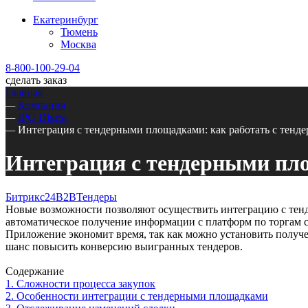
Екатеринбург
Тюмень
Москва
8-800-100-29-04
сделать заказ
Главная
—
Компания
—
IPG Digest
—
Интеграция с тендерными площадками: как работать с тенде
Интеграция с тендерными пло
Битрикс24
B2B
Тендеры
Новые возможности позволяют осуществить интеграцию с тенд
автоматическое получение информации с платформ по торгам 
Приложение экономит время, так как можно установить получе
шанс повысить конверсию выигранных тендеров.
Содержание
1. Сложности процесса закупок
2. Особенности интеграции с тендерными площадками