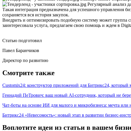
Регулярный анализ д
Такая интеграция предназначена для успешного управления биз
сохраняется вся история закупок.
Внедрить и оптимизировать подобную систему может группа с
заинтересовала услуга, предлагаем свою помощь и ждем в Digita
Статью подготовил
Павел Баранчиков
Директор по развитию
Смотрите также
Customix24: конструктор приложений для Битрикс24, который 
Геннадий ПеТрович: ваш новый AI-сотрудник, который не бере
Чат-боты на основе ИИ для малого и микробизнеса: мечта или
Битрикс24 «Невесомость»: новый этап в развитии бизнес-инст
Воплотите идеи из статьи в вашем бизн