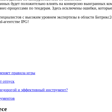
анных будет положительно влиять на конверсию выигранных ком
нес-процессами по тендерам. Здесь исключены ошибки, которые 
пециалистов с высоким уровнем экспертизы в области Битрикс2
l-агентстве IPG!
меняет правила игры
т отпуск
 недорогой и эффективный инструмент?
рументов
есе