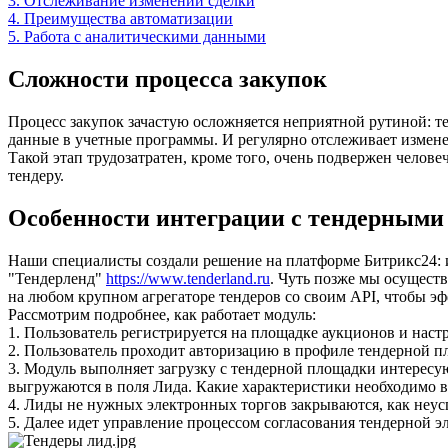
3. Отслеживание изменений сделки
4. Преимущества автоматизации
5. Работа с аналитическими данными
Сложности процесса закупок
Процесс закупок зачастую осложняется неприятной рутиной: т
данные в учетные программы. И регулярно отслеживает измене
Такой этап трудозатратен, кроме того, очень подвержен челов
тендеру.
Особенности интеграции с тендерным
Наши специалисты создали решение на платформе Битрикс24: 
"Тендерленд"
https://www.tenderland.ru
. Чуть позже мы осущес
на любом крупном агрегаторе тендеров со своим API, чтобы э
Рассмотрим подробнее, как работает модуль:
1. Пользователь регистрируется на площадке аукционов и нас
2. Пользователь проходит авторизацию в профиле тендерной п
3. Модуль выполняет загрузку с тендерной площадки интересу
выгружаются в поля Лида. Какие характеристики необходимо в
4. Лиды не нужных электронных торгов закрываются, как неусп
5. Далее идет управление процессом согласования тендерной