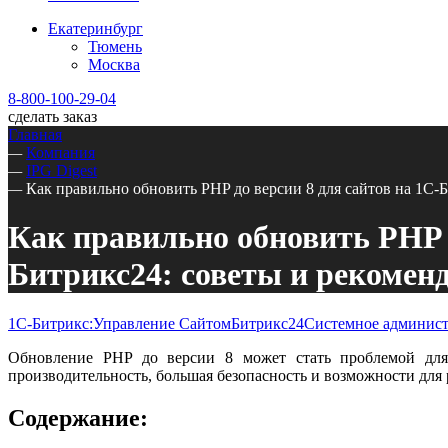
Екатеринбург
Тюмень
Москва
8-800-100-29-04
сделать заказ
Главная
—
Компания
—
IPG Digest
—
Как правильно обновить PHP до версии 8 для сайтов на 1С-
Как правильно обновить PHP д
Битрикс24: советы и рекомен
1С-Битрикс:Управление Сайтом
Битрикс24
Системное админис
Обновление PHP до версии 8 может стать проблемой для 
производительность, большая безопасность и возможности для 
Содержание: