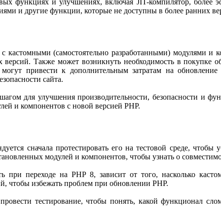
вых функциях и улучшениях, включая JIT-компилятор, более 
ями и другие функции, которые не доступны в более ранних ве
 с кастомными (самостоятельно разработанными) модулями и к
х версий. Также может возникнуть необходимость в покупке о
могут привести к дополнительным затратам на обновление с
зопасности сайта.
шагом для улучшения производительности, безопасности и фун
лей и компонентов с новой версией PHP.
дуется сначала протестировать его на тестовой среде, чтобы 
становленных модулей и компонентов, чтобы узнать о совместимо
ть при переходе на PHP 8, зависит от того, насколько касто
й, чтобы избежать проблем при обновлении PHP.
и провести тестирование, чтобы понять, какой функционал сло
.