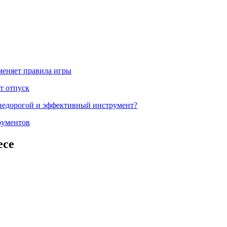
меняет правила игры
т отпуск
 недорогой и эффективный инструмент?
рументов
есе