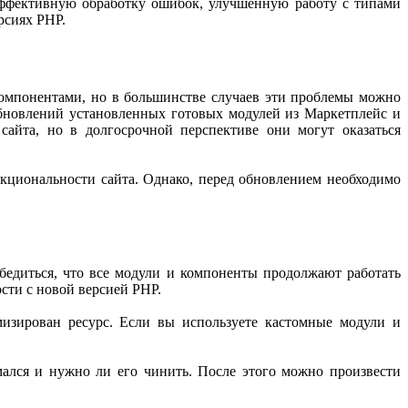
эффективную обработку ошибок, улучшенную работу с типами
рсиях PHP.
омпонентами, но в большинстве случаев эти проблемы можно
бновлений установленных готовых модулей из Маркетплейс и
айта, но в долгосрочной перспективе они могут оказаться
кциональности сайта. Однако, перед обновлением необходимо
убедиться, что все модули и компоненты продолжают работать
сти с новой версией PHP.
мизирован ресурс. Если вы используете кастомные модули и
мался и нужно ли его чинить. После этого можно произвести