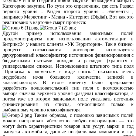
закупкам и при создании новой закупки необходимо выбрать
Категорию закупки. По сути это справочник, где есть Раздел
первого уровня - Раздел второго уровня - Элементы ,
например Маркетинг - Медиа - Интернет (Digital). Вот как это
реализовано в карточке смарт-процесса:
Другой пример использования зависимых полей
продемонстрируем при использовании автоматизации в
Битрикс24 у нашего клиента «УК Территория». Так в бизнес-
процессе согласования договоров используется
двухуровневый классификатор источников финансирования с
бюджетными статьями доходов и расходов (хранится в
универсальном списке). Использование штатного типа поля
"Привязка к элементам в виде списка" оказалось очень
неудобным из-за большого количества записей в
классификаторе. В итоге клиенту было предложено
разработать пользовательский тип поля с возможностью
выбора сначала верхнего уровня (раздела) классификатора, а
потом уже во втором зависимом поле указывать источник
финансирования из списка, относящихся только к
выбранному уровню классификатора.
Таким образом, с помощью зависимых полей
можно настраивать абсолютно любую информацию — это
могут быть характеристики товаров или услуг, марки и год
выпуска автомобиля, данные по филиалам компании и т.д.