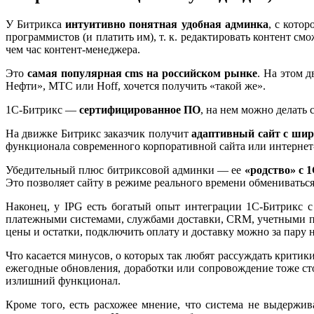
У Битрикса
интуитивно понятная удобная админка
, с кото
программистов (и платить им), т. к. редактировать контент см
чем час контент-менеджера.
Это
самая популярная cms на российском рынке
. На этом 
Нефти», МТС или Hoff, хочется получить «такой же».
1С-Битрикс —
сертифицированное ПО
, на нем можно делать
На движке Битрикс заказчик получит
адаптивный сайт с ши
функционала современного корпоративной сайта или интернет
Убедительный плюс битриксовой админки — ее
«родство» с 
Это позволяет сайту в режиме реального времени обмениваться
Наконец, у IPG есть богатый опыт интеграции 1С-Битрикс
платежными системами, службами доставки, CRM, учетными про
цены и остатки, подключить оплату и доставку можно за пару н
Что касается минусов, о которых так любят рассуждать критики
ежегодные обновления, доработки или сопровождение тоже стоя
излишний функционал.
Кроме того, есть расхожее мнение, что система не выдержи