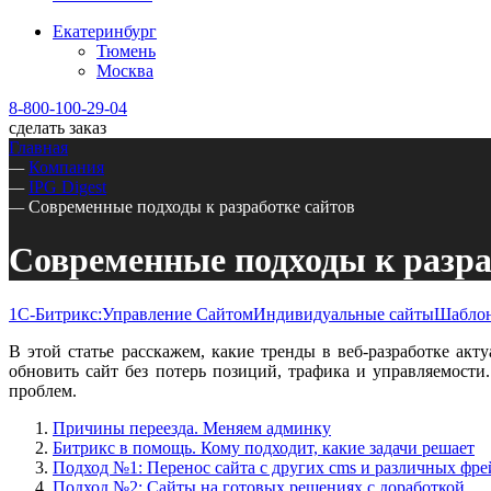
Екатеринбург
Тюмень
Москва
8-800-100-29-04
сделать заказ
Главная
—
Компания
—
IPG Digest
—
Современные подходы к разработке сайтов
Современные подходы к разра
1С-Битрикс:Управление Сайтом
Индивидуальные сайты
Шаблон
В этой статье расскажем, какие тренды в веб-разработке ак
обновить сайт без потерь позиций, трафика и управляемост
проблем.
Причины переезда. Меняем админку
Битрикс в помощь. Кому подходит, какие задачи решает
Подход №1: Перенос сайта с других cms и различных фр
Подход №2: Сайты на готовых решениях с доработкой