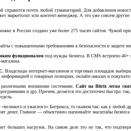
рой справится почти любой гуманитарий. Для добавления новост
ожет маркетолог или контент-менеджер. А это уже совсем другие
движке в России создано уже более 275 тысяч сайтов. Чужой пр
 сайты с повышенными требованиями к безопасности и защите ин
роким функционалом
под нужды бизнеса. В CMS встроено 40+ 
-магазина.
1С
. Владельцы интернет-магазинов и торговых площадок выбираю
 информацией о товарных позициях, онлайн-заказах и покупател
 с различными внешними системами.
Сайт на Bitrix легко св
граммами и др). Причем, делается это достаточно быстро: так,
едель.
 «великого и ужасного» Битрикса, то скажем так: как у любой др
т денег. Главное — объективно оценивайте масштабы бизнеса и 
вает больших нагрузок. На самом деле это не так, что подтве