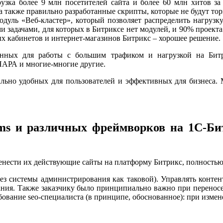
узка более 9 млн посетителей сайта и более 60 млн хитов за
а также правильно разработанные скрипты, которые не будут торм
одуль «Веб-кластер», который позволяет распределить нагрузк
 задачами, для которых в Битриксе нет модулей, и 90% проекта 
ых кабинетов и интернет-магазинов Битрикс – хорошее решение.
ных для работы с большим трафиком и нагрузкой на Битри
НАРА и многие-многие другие.
льно удобных для пользователей и эффективных для бизнеса. М
cms и различных фреймворков на 1С-Би
ренести их действующие сайты на платформу Битрикс, полность
ез системы администрирования как таковой). Управлять конте
ния. Также заказчику было принципиально важно при переносе
ебование seo-специалиста (в принципе, обоснованное): при изме