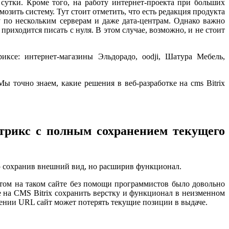
 сутки. Кроме того, на работу интернет-проекта при больших
озить систему. Тут стоит отметить, что есть редакция продукта
у по нескольким серверам и даже дата-центрам. Однако важно
приходится писать с нуля. В этом случае, возможно, и не стоит
ксе: интернет-магазины Эльдорадо, oodji, Шатура Мебель,
ы точно знаем, какие решения в веб-разработке на cms Bitrix
трикс с полным сохранением текущего
ю сохранив внешний вид, но расширив функционал.
нтом на таком сайте без помощи программистов было довольно
 на CMS Bitrix сохранить верстку и функционал в неизменном
нении URL сайт может потерять текущие позиции в выдаче.