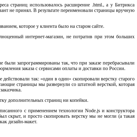
еса страниц использовалось расширение .html., а у Битрикса
риант не принял. В результате переименовали страницы вручную
анием, которое у клиента было на старом сайте.
олноценный интернет-магазин, не потратив при этом больших
е были запрограммированы так, что при заказе перебрасывали
ормления заказа с сервисами оплаты и доставки по России.
действовали так: «один в один» скопировали верстку старого
тающие страницы мы развернули со штатной версткой, которая
заказчика.
рстку дополнительных страниц ни копейки.
аписанного с применением технологии Node.js и конструктора
ыл скрыт, и просто скопировать верстку мы не могли (а такая
 как дизайн-макет.