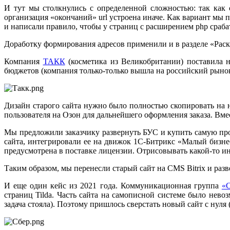
И тут мы столкнулись с определенной сложностью: так как с
организация «окончаний» url устроена иначе. Как вариант мы 
и написали правило, чтобы у страниц с расширением php сраба
Доработку формирования адресов применили и в разделе «Раскр
Компания
ТАКК
(косметика из Великобритании) поставила н
бюджетов (компания только-только вышла на российский рынок 
Дизайн старого сайта нужно было полностью скопировать на 
пользователя на Озон для дальнейшего оформления заказа. Вме
Мы предложили заказчику развернуть БУС и купить самую про
сайта, интегрировали ее на движок 1С-Битрикс «Малый бизне
предусмотрена в поставке лицензии. Отрисовывать какой-то и
Таким образом, мы перенесли старый сайт на CMS Bitrix и раз
И еще один кейс из 2021 года. Коммуникационная группа
«
страниц Tilda. Часть сайта на самописной системе было нево
задача стояла). Поэтому пришлось сверстать новый сайт с нуля 