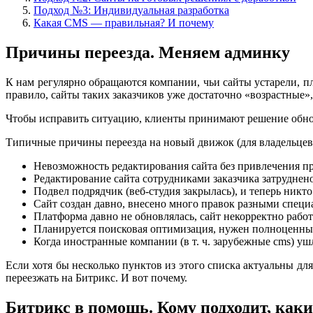
Подход №3: Индивидуальная разработка
Какая СMS — правильная? И почему
Причины переезда. Меняем админку
К нам регулярно обращаются компании, чьи сайты устарели, пл
правило, сайты таких заказчиков уже достаточно «возрастные»,
Чтобы исправить ситуацию, клиенты принимают решение обновит
Типичные причины переезда на новый движок (для владельцев 
Невозможность редактирования сайта без привлечения п
Редактирование сайта сотрудниками заказчика затруднено
Подвел подрядчик (веб-студия закрылась), и теперь никт
Сайт создан давно, внесено много правок разными специ
Платформа давно не обновлялась, сайт некорректно работ
Планируется поисковая оптимизация, нужен полноценны
Когда иностранные компании (в т. ч. зарубежные cms) уш
Если хотя бы несколько пунктов из этого списка актуальны д
переезжать на Битрикс. И вот почему.
Битрикс в помощь. Кому подходит, каки