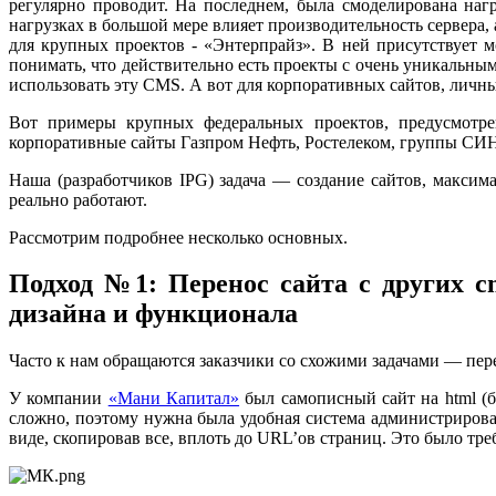
регулярно проводит. На последнем, была смоделирована нагр
нагрузках в большой мере влияет производительность сервера, 
для крупных проектов - «Энтерпрайз». В ней присутствует м
понимать, что действительно есть проекты с очень уникальными
использовать эту CMS. А вот для корпоративных сайтов, личн
Вот примеры крупных федеральных проектов, предусмотрен
корпоративные сайты Газпром Нефть, Ростелеком, группы СИ
Наша (разработчиков IPG) задача — создание сайтов, максима
реально работают.
Рассмотрим подробнее несколько основных.
Подход №1: Перенос сайта с других 
дизайна и функционала
Часто к нам обращаются заказчики со схожими задачами — пе
У компании
«Мани Капитал»
был самописный сайт на html (б
сложно, поэтому нужна была удобная система администрирова
виде, скопировав все, вплоть до URL’ов страниц. Это было тр