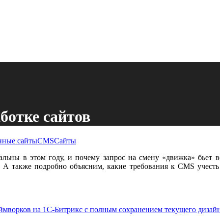
ботке сайтов
ные сайты
CMS
Сайты
туальны в этом году, и почему запрос на смену «движка» бьет 
и. А также подробно объясним, какие требования к CMS учесть
еймворков на 1С-Битрикс с полным сохранением текущего дизай