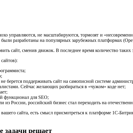
охо управляются, не масштабируются, тормозят и «несовременно 
 были разработаны на популярных зарубежных платформах (OpenCa
ь сайт, сменив движок. В последнее время количество таких за
сайтов):
рограммиста;
;
о не берется поддерживать сайт на самописной системе админист
алистами. Сейчас желающих разбираться в «чужом» коде нет;
ает;
й функционал для SEO;
ли из России, российский бизнес стал переходить на отечествен
ля вашего сайта, есть смысл присмотреться к платформе 1С-Битр
е задачи решает