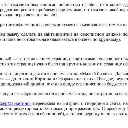
айт заказчика был написан полностью на html, то в конце адр
предлагали решить проблему редиректами, но заказчик такой ва
тывало переключение на html.
ытие информации»: теперь документы скачиваются с тем же назв
ам задачу сделать из сайта-визитки на самописном движке п
и пока не готова была вкладываться в бизнес по-крупному).
новый — за исключением страниц с карточками товаров, которы
сто этих страниц нужно было прикрутить корзину и страницу оф
стую лицензию для интернет-магазина «Малый бизнес». Дальше 
с» — до страниц Корзина и Оформление заказа. Эти две, недос
ндивидуальный дизайн не стали ввиду ограниченного бюджета у 
вернули весь функционал интернет-магазина, не потратив на ве
СберМаркетинг»
переезжала на Битрикс с гибридного сайта, н
зможно редактировать без помощи программистов. Старый код б
(с учетом всех его особенностей), а старую верстку использовать