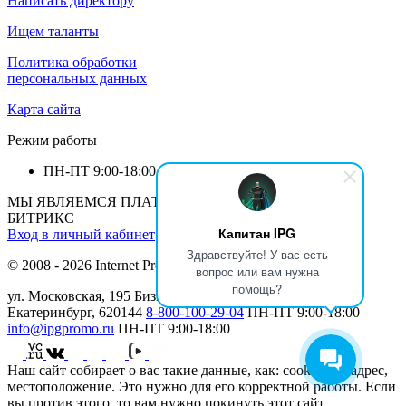
Написать директору
Ищем таланты
Политика обработки
персональных данных
Карта сайта
Режим работы
ПН-ПТ
9:00-18:00
МЫ ЯВЛЯЕМСЯ ПЛАТИНОВЫМ ПАРТНЕРОМ 1С-
БИТРИКС
Капитан IPG
Вход в личный кабинет
Здравствуйте! У вас есть
© 2008 - 2026 Internet Production Group (
реквизиты
)
вопрос или вам нужна
помощь?
ул. Московская, 195 Бизнеc Центр МАН, 12 этаж г.
Екатеринбург, 620144
8-800-100-29-04
ПН-ПТ
9:00-18:00
info@ipgpromo.ru
ПН-ПТ
9:00-18:00
Наш сайт собирает о вас такие данные, как: cookies, IP-адрес,
местоположение. Это нужно для его корректной работы. Если
вы против этого, то вам нужно покинуть этот сайт.