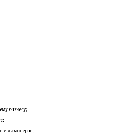
ему бизнесу;
е;
в и дизайнеров;