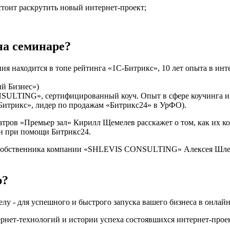
тоит раскрутить новый интернет-проект;
на семинаре?
ия находится в топе рейтинга «1С-Битрикс», 10 лет опыта в инт
й Бизнес»)
LTING», сертифицированный коуч. Опыт в сфере коучинга и би
С-Битрикс», лидер по продажам «Битрикс24» в УрФО).
тров «Премьер зал» Кирилл Щемелев расскажет о том, как их ко
ми при помощи Битрикс24.
, собственника компании «SHLEVIS CONSULTING» Алексея Шлеви
р?
лу - для успешного и быстрого запуска вашего бизнеса в онлай
нет-технологий и истории успеха состоявшихся интернет-проект