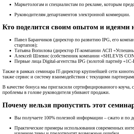
Маркетологам и специалистам по рекламе, которым предс
Руководителям департаментов электронной коммерции.
Кто поделится своим опытом и идеями 
Павел Баранчиков (директор по развитию IPG, его компан
стартапов);
Татьяна Вопилова (директор IT-компании АСП «Успешны
Алексей Шлевис (собственник компании «SHLEVIS CONSU
Первые лица Digital-агентства IPG (золотой партнёр «1
Также в рамках семинара IT-директор крупнейшей сети кинотеа
также сервис и систему взаимодействия с текущими партнера
В качестве бонуса мы пригласили сертифицированного коуча
проблемы в голове руководителя убивают продажи.
Почему нельзя пропустить этот семина
Вы получаете 100% полезной информации – сжато и по де
Практические примеры использования современных интер
изучение темы и предотвратят возможные ошибки.