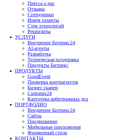
Пресса о нас
Отзывы
Сотрудники
Ищем таланты
Стек технологий
Реквизиты
УСЛУГИ
Внедрение Битрикс24
AI-агенты
Разработка
Техническая поддержка
Продукты Битрикс
ПРОДУКТЫ
GoodEvent
Проверка контрагентов
Бизнес сканер
Customix24
Картотека арбитражных дел
ПОРТФОЛИО
Внедрение Битрикс24
Сайты
Продвижение
Мобильные приложения
Фирменный стиль
КОНТАКТЫ