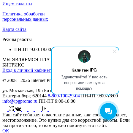
Ищем таланты
Политика обработки
персональных данных
Карта сайта
Режим работы
ПН-ПТ
9:00-18:00
МЫ ЯВЛЯЕМСЯ ПЛАТИНОВЫМ ПАРТНЕРОМ 1С-
БИТРИКС
Капитан IPG
Вход в личный кабинет
Здравствуйте! У вас есть
© 2008 - 2026 Internet Production Group (
реквизиты
)
вопрос или вам нужна
помощь?
ул. Московская, 195 Бизнеc Центр МАН, 12 этаж г.
Екатеринбург, 620144
8-800-100-29-04
ПН-ПТ
9:00-18:00
info@ipgpromo.ru
ПН-ПТ
9:00-18:00
Наш сайт собирает о вас такие данные, как: cookies, IP-адрес,
местоположение. Это нужно для его корректной работы. Если
вы против этого, то вам нужно покинуть этот сайт.
ОК