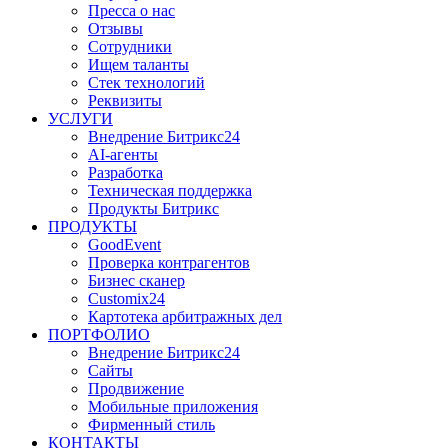
Пресса о нас
Отзывы
Сотрудники
Ищем таланты
Стек технологий
Реквизиты
УСЛУГИ
Внедрение Битрикс24
AI-агенты
Разработка
Техническая поддержка
Продукты Битрикс
ПРОДУКТЫ
GoodEvent
Проверка контрагентов
Бизнес сканер
Customix24
Картотека арбитражных дел
ПОРТФОЛИО
Внедрение Битрикс24
Сайты
Продвижение
Мобильные приложения
Фирменный стиль
КОНТАКТЫ