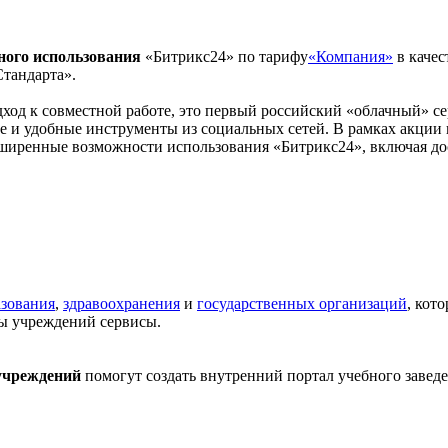
ного использования
«Битрикс24» по тарифу
«Компания»
в качес
тандарта».
од к совместной работе, это первый российский «облачный» се
и удобные инструменты из социальных сетей. В рамках акции в
ширенные возможности использования «Битрикс24», включая дост
азования
,
здравоохранения
и
государственных организаций
, кот
ты учреждений сервисы.
учреждений
помогут создать внутренний портал учебного завед