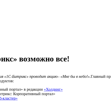
рикс» возможно все!
ния «1С-Битрикс» проводит акцию– «Мне бы в небо!».
Главный п
одуктов:
вный портал» в редакции
«Холдинг»
трикс: Корпоративный портал»
б-кластер»