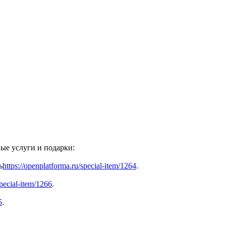
ные услуги и подарки:
ь
https://openplatforma.ru/special-item/1264
.
special-item/1266
.
5
.