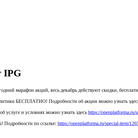
т IPG
годний марафон акций, весь декабрь действуют скидки, бесплат
налитики БЕСПЛАТНО! Подробности об акции можно узнать здес
б услуге и условиях можно узнать здесь
https://openplatforma.ru/
%! Подробности по ссылке:
https://openplatforma.ru/special-item/126