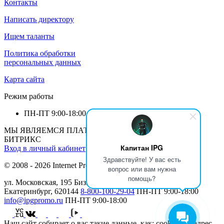
Контакты
Написать директору
Ищем таланты
Политика обработки
персональных данных
Карта сайта
Режим работы
ПН-ПТ
9:00-18:00
МЫ ЯВЛЯЕМСЯ ПЛАТИНОВЫМ ПАРТНЕРОМ 1С-
БИТРИКС
Капитан IPG
Вход в личный кабинет
Здравствуйте! У вас есть
© 2008 - 2026 Internet Production Group (
реквизиты
)
вопрос или вам нужна
помощь?
ул. Московская, 195 Бизнеc Центр МАН, 12 этаж г.
Екатеринбург, 620144
8-800-100-29-04
ПН-ПТ
9:00-18:00
info@ipgpromo.ru
ПН-ПТ
9:00-18:00
Наш сайт собирает о вас такие данные, как: cookies, IP-адрес,