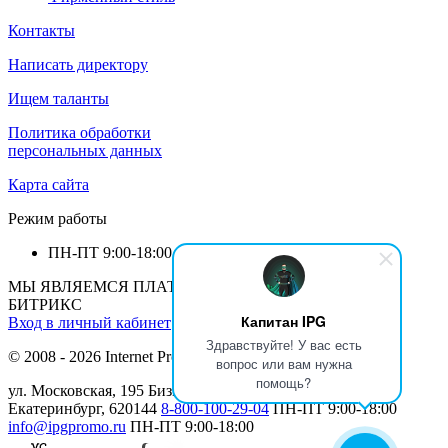
Контакты
Написать директору
Ищем таланты
Политика обработки
персональных данных
Карта сайта
Режим работы
ПН-ПТ
9:00-18:00
МЫ ЯВЛЯЕМСЯ ПЛАТИНОВЫМ ПАРТНЕРОМ 1С-
БИТРИКС
Капитан IPG
Вход в личный кабинет
Здравствуйте! У вас есть
© 2008 - 2026 Internet Production Group (
реквизиты
)
вопрос или вам нужна
помощь?
ул. Московская, 195 Бизнеc Центр МАН, 12 этаж г.
Екатеринбург, 620144
8-800-100-29-04
ПН-ПТ
9:00-18:00
info@ipgpromo.ru
ПН-ПТ
9:00-18:00