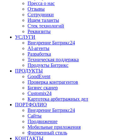
Пресса о нас
Отзывы
Сотрудники
Ищем таланты
Стек технологий
Реквизиты
УСЛУГИ
Внедрение Битрикс24
AI-агенты
Разработка
Техническая поддержка
Продукты Битрикс
ПРОДУКТЫ
GoodEvent
Проверка контрагентов
Бизнес сканер
Customix24
Картотека арбитражных дел
ПОРТФОЛИО
Внедрение Битрикс24
Сайты
Продвижение
Мобильные приложения
Фирменный стиль
КОНТАКТЫ