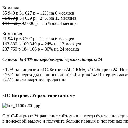
Команда
35 940 р
31 627 р – 12% на 6 месяцев
71 880 р
54 629 р – 24% на 12 месяцев
143 760 р
92 006 р – 36% на 24 месяца
Компания
71 940 р
63 307 р – 12% на 6 месяцев
143 880 р
109 349 р – 24% на 12 месяцев
287 760 р
184 166 р – 36% на 24 месяца
Скидки до 48% на коробочную версию Битрикс24
• 12% на лицензии «1С-Битрикс24: СRM», «1С-Битрикс24: Инте
• 36% на переходы на лицензии «1С-Битрикс24: Интернет-мага
• 48% на стандартное продление
«1С-Битрикс: Управление сайтом»
С «1С-Битрикс: Управление сайтом» вы всегда будете впереди 
в поисковой выдаче и получите больше первых и повторных п