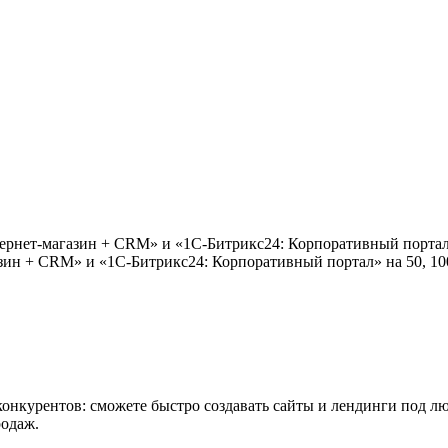
рнет-магазин + СRM» и «1С-Битрикс24: Корпоративный портал» 
зин + СRM» и «1С-Битрикс24: Корпоративный портал» на 50, 100
конкурентов: сможете быстро создавать сайты и лендинги под л
родаж.