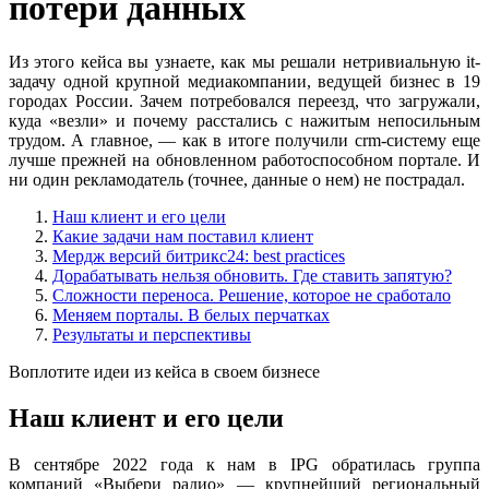
потери данных
Из этого кейса вы узнаете, как мы решали нетривиальную it-
задачу одной крупной медиакомпании, ведущей бизнес в 19
городах России. Зачем потребовался переезд, что загружали,
куда «везли» и почему расстались с нажитым непосильным
трудом. А главное, — как в итоге получили crm-систему еще
лучше прежней на обновленном работоспособном портале. И
ни один рекламодатель (точнее, данные о нем) не пострадал.
Наш клиент и его цели
Какие задачи нам поставил клиент
Мердж версий битрикс24: best practices
Дорабатывать нельзя обновить. Где ставить запятую?
Сложности переноса. Решение, которое не сработало
Меняем порталы. В белых перчатках
Результаты и перспективы
Воплотите идеи из кейса в своем бизнесе
Наш клиент и его цели
В сентябре 2022 года к нам в IPG обратилась группа
компаний «Выбери радио» — крупнейший региональный