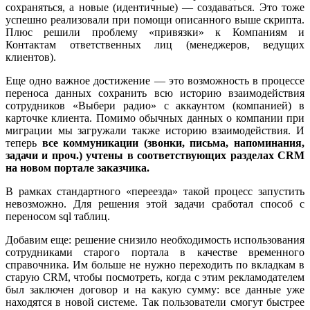
сохраняться, а новые (идентичные) — создаваться. Это тоже
успешно реализовали при помощи описанного выше скрипта.
Плюс решили проблему «привязки» к Компаниям и
Контактам ответственных лиц (менеджеров, ведущих
клиентов).
Еще одно важное достижение — это возможность в процессе
переноса данных сохранить всю историю взаимодействия
сотрудников «Выбери радио» с аккаунтом (компанией) в
карточке клиента. Помимо обычных данных о компании при
миграции мы загружали также историю взаимодействия. И
теперь
все коммуникации (звонки, письма, напоминания,
задачи и проч.) учтены в соответствующих разделах CRM
на новом портале заказчика.
В рамках стандартного «переезда» такой процесс запустить
невозможно. Для решения этой задачи сработал способ с
переносом sql таблиц.
Добавим еще: решение снизило необходимость использования
сотрудниками старого портала в качестве временного
справочника. Им больше не нужно переходить по вкладкам в
старую CRM, чтобы посмотреть, когда с этим рекламодателем
был заключен договор и на какую сумму: все данные уже
находятся в новой системе. Так пользователи смогут быстрее