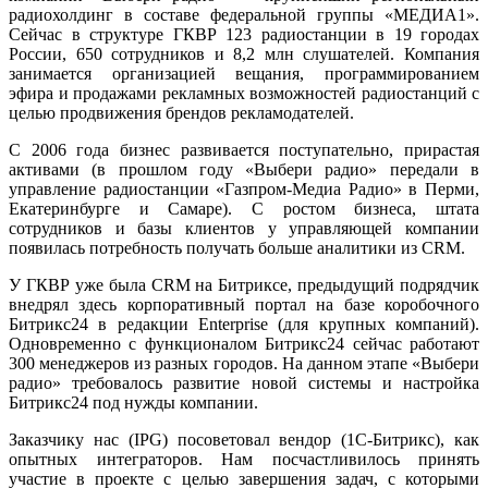
радиохолдинг в составе федеральной группы «МЕДИА1».
Сейчас в структуре ГКВР 123 радиостанции в 19 городах
России, 650 сотрудников и 8,2 млн слушателей. Компания
занимается организацией вещания, программированием
эфира и продажами рекламных возможностей радиостанций с
целью продвижения брендов рекламодателей.
С 2006 года бизнес развивается поступательно, прирастая
активами (в прошлом году «Выбери радио» передали в
управление радиостанции «Газпром-Медиа Радио» в Перми,
Екатеринбурге и Самаре). С ростом бизнеса, штата
сотрудников и базы клиентов у управляющей компании
появилась потребность получать больше аналитики из CRM.
У ГКВР уже была CRM на Битриксе, предыдущий подрядчик
внедрял здесь корпоративный портал на базе коробочного
Битрикс24 в редакции Enterprise (для крупных компаний).
Одновременно с функционалом Битрикс24 сейчас работают
300 менеджеров из разных городов. На данном этапе «Выбери
радио» требовалось развитие новой системы и настройка
Битрикс24 под нужды компании.
Заказчику нас (IPG) посоветовал вендор (1С-Битрикс), как
опытных интеграторов. Нам посчастливилось принять
участие в проекте с целью завершения задач, с которыми