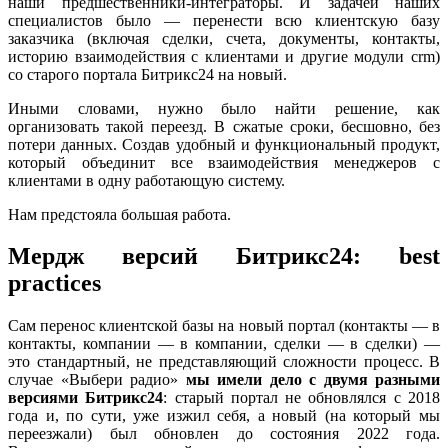
наши предшественники-интеграторы. И задачей наших
специалистов было — перенести всю клиентскую базу
заказчика (включая сделки, счета, документы, контакты,
историю взаимодействия с клиентами и другие модули crm)
со старого портала Битрикс24 на новый.
Иными словами, нужно было найти решение, как
организовать такой переезд. В сжатые сроки, бесшовно, без
потери данных. Создав удобный и функциональный продукт,
который объединит все взаимодействия менеджеров с
клиентами в одну работающую систему.
Нам предстояла большая работа.
Мердж версий Битрикс24: best
practices
Сам перенос клиентской базы на новый портал (контакты — в
контакты, компании — в компании, сделки — в сделки) —
это стандартный, не представляющий сложности процесс. В
случае «Выбери радио»
мы имели дело с двумя разными
версиями Битрикс24
: старый портал не обновлялся с 2018
года и, по сути, уже изжил себя, а новый (на который мы
переезжали) был обновлен до состояния 2022 года.