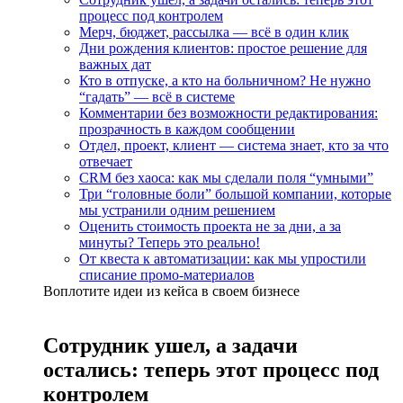
процесс под контролем
Мерч, бюджет, рассылка — всё в один клик
Дни рождения клиентов: простое решение для
важных дат
Кто в отпуске, а кто на больничном? Не нужно
“гадать” — всё в системе
Комментарии без возможности редактирования:
прозрачность в каждом сообщении
Отдел, проект, клиент — система знает, кто за что
отвечает
CRM без хаоса: как мы сделали поля “умными”
Три “головные боли” большой компании, которые
мы устранили одним решением
Оценить стоимость проекта не за дни, а за
минуты? Теперь это реально!
От квеста к автоматизации: как мы упростили
списание промо-материалов
Воплотите идеи из кейса в своем бизнесе
Сотрудник ушел, а задачи
остались: теперь этот процесс под
контролем