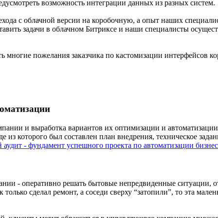
едусмотреть возможность интеграции данных из разных систем.
хода с облачной версии на коробочную, а опыт наших специали
 ставить задачи в облачном Битриксе и наши специалисты осуще
ть многие пожелания заказчика по кастомизации интерфейсов к
томатизации
омпании и выработка вариантов их оптимизации и автоматизации
е из которого был составлен план внедрения, техническое задани
 аудит - фундамент успешного проекта по автоматизации бизнес
нии - оперативно решать бытовые непредвиденные ситуации, от 
 только сделал ремонт, а соседи сверху “затопили”, то эта мал