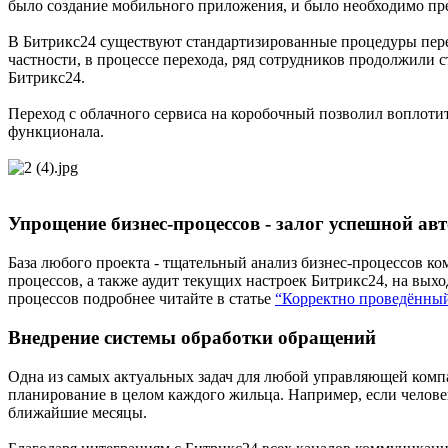
было создание мобильного приложения, и было необходимо пр
В Битрикс24 существуют стандартизированные процедуры пере
частности, в процессе перехода, ряд сотрудников продолжили
Битрикс24.
Переход с облачного сервиса на коробочный позволил воплоти
функционала.
Упрощение бизнес-процессов - залог успешной ав
База любого проекта - тщательный анализ бизнес-процессов к
процессов, а также аудит текущих настроек Битрикс24, на выход
процессов подробнее читайте в статье
“Корректно проведённый
Внедрение системы обработки обращений
Одна из самых актуальных задач для любой управляющей компа
планирование в целом каждого жильца. Например, если человек
ближайшие месяцы.