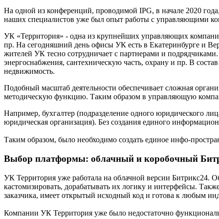
На одной из конференций, проводимой IPG, в начале 2020 год
наших специалистов уже был опыт работы с управляющими ком
УК «Территория» - одна из крупнейших управляющих компании
пр. На сегодняшний день офисы УК есть в Екатеринбурге и Вер
жителей УК тесно сотрудничает с партнерами и подрядчиками
энергоснабжения, сантехническую часть, охрану и пр. В сост
недвижимость.
Подобный масштаб деятельности обеспечивает сложная орган
методическую функцию. Таким образом в управляющую компанию
Например, бухгалтер (подразделение одного юридического лиц
юридическая организация). Без создания единого информацион
Таким образом, было необходимо создать единое инфо-простра
Выбор платформы: облачный и коробочный Бит
УК Территория уже работала на облачной версии Битрикс24. Об
кастомизировать, дорабатывать их логику и интерфейсы. Также
заказчика, имеет открытый исходный код и готова к любым и
Компании УК Территория уже было недостаточно функциональн