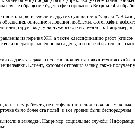
й, клиенты могут обращаться в управляющую компанию множеств
бом случае обращение будет зафиксировано в Битрикс24 и обрабо
ия жильцов перевели из других сущностей в “Сделки”. В базе 
 обращения, описание и локация проблемы, фотографии дефекто
ни инициирует задачу на нужного ответственного. Например, в 
правления из перечня ЖК, а также классификацию работ (списо
же если оператор вышел первый день, то после обязательного м
ки создается задача, а после выполнения заявки технический сп
ении заявки. Клиент, который отправил заявку, также получает у
ли, как в нем работать, не все функции использовались максима
рточке было более ста полей, и все уровни были беспорядочны.
вынесли в закладки. Например, социальные службы. Информаци
ные.