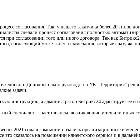
оцесс согласования. Так, у нашего заказчика более 20 типов до
иалисты сделали процесс согласования полностью автоматизир
я при согласовании того или иного договора. Так как Битрикс2
того, согласующий может внести замечания, которые сразу же пр
ежедневно. Дополнительно руководство УК "Территория" решил
лкие задачи.
ткую инструкцию, а администратор Битрикс24 адаптирует ее и п
атный специалист знает нюансы, возникающие у тех или иных с
с весны 2021 года в компании начались организационные измене
се это сказалось на повышении клиентского сервиса и в дальне