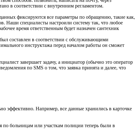
ом способов: позвонить, написать на почту, через
тано в соответствии с внутренним регламентом.
данных фиксируются все параметры по обращению, такие как,
в. Наши специалисты настроили систему так, что любое
рабочее время ответственным будет назначен сантехник
к был составлен в соответствии с обслуживающими
инимального инструктажа перед началом работы он сможет
ециалист завершает задачу, а инициатор (обычно это оператор
ведомления по SMS о том, что заявка принята и далее, что
льно эффективно. Например, все данные хранились в карточке
я по больницам или участкам полиции теперь были в