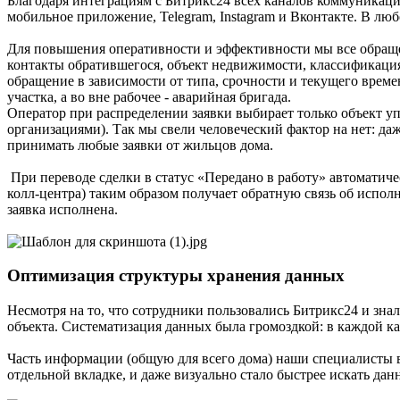
Благодаря интеграциям с Битрикс24 всех каналов коммуникаци
мобильное приложение, Telegram, Instagram и Вконтакте. В лю
Для повышения оперативности и эффективности мы все обращен
контакты обратившегося, объект недвижимости, классификация
обращение в зависимости от типа, срочности и текущего време
участка, а во вне рабочее - аварийная бригада.
Оператор при распределении заявки выбирает только объект у
организациями). Так мы свели человеческий фактор на нет: да
принимать любые заявки от жильцов дома.
При переводе сделки в статус «Передано в работу» автоматичес
колл-центра) таким образом получает обратную связь об исполн
заявка исполнена.
Оптимизация структуры хранения данных
Несмотря на то, что сотрудники пользовались Битрикс24 и зна
объекта. Систематизация данных была громоздкой: в каждой ка
Часть информации (общую для всего дома) наши специалисты 
отдельной вкладке, и даже визуально стало быстрее искать дан