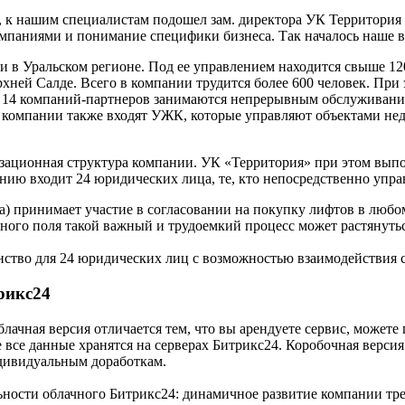
а, к нашим специалистам подошел зам. директора УК Территори
паниями и понимание специфики бизнеса. Так началось наше в
 в Уральском регионе. Под ее управлением находится свыше 12
хней Салде. Всего в компании трудится более 600 человек. При
. 14 компаний-партнеров занимаются непрерывным обслуживани
ав компании также входят УЖК, которые управляют объектами н
изационная структура компании. УК «Территория» при этом вы
 входит 24 юридических лица, те, кто непосредственно управл
а) принимает участие в согласовании на покупку лифтов в люб
ного поля такой важный и трудоемкий процесс может растянутьс
нство для 24 юридических лиц с возможностью взаимодействия 
рикс24
лачная версия отличается тем, что вы арендуете сервис, можете
 все данные хранятся на серверах Битрикс24. Коробочная версия
ндивидуальным доработкам.
ости облачного Битрикс24: динамичное развитие компании треб