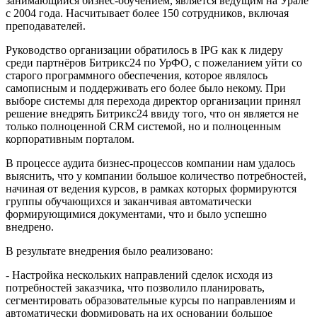
занимающийся бизнес-обучением, является ведущим на Урале
с 2004 года. Насчитывает более 150 сотрудников, включая
преподавателей.
Руководство организации обратилось в IPG как к лидеру
среди партнёров Битрикс24 по УрФО, с пожеланием уйти со
старого программного обеспечения, которое являлось
самописным и поддерживать его более было некому. При
выборе системы для перехода директор организации принял
решение внедрять Битрикс24 ввиду того, что он является не
только полноценной CRM системой, но и полноценным
корпоративным порталом.
В процессе аудита бизнес-процессов компании нам удалось
выяснить, что у компании большое количество потребностей,
начиная от ведения курсов, в рамках которых формируются
группы обучающихся и заканчивая автоматически
формирующимися документами, что и было успешно
внедрено.
В результате внедрения было реализовано:
- Настройка нескольких направлений сделок исходя из
потребностей заказчика, что позволило планировать,
сегментировать образовательные курсы по направлениям и
автоматически формировать на их основании большое