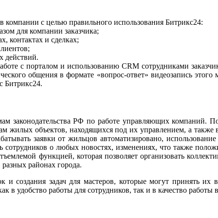
ов компании с целью правильного использования Битрикс24:
зом для компании заказчика;
х, контактах и сделках;
клиентов;
х действий.
аботе с порталом и использованию CRM сотрудниками заказчик
ческого общения в формате «вопрос-ответ» видеозапись этого м
с Битрикс24.
рмам законодательства РФ по работе управляющих компаний. П
 жилых объектов, находящихся под их управлением, а также ве
абатывать заявки от жильцов автоматизировано, использован
 сотрудников о любых новостях, изменениях, что также положи
отъемлемой функцией, которая позволяет организовать коллекти
в разных районах города.
ок и создания задач для мастеров, которые могут принять их 
 в удобство работы для сотрудников, так и в качество работы 