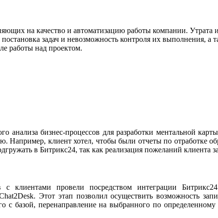
ияющих на качество и автоматизацию работы компании. Утрата 
остановка задач и невозможность контроля их выполнения, а та
ле работы над проектом.
го анализа бизнес-процессов для разработки ментальной карты
ию. Например, клиент хотел, чтобы были отчеты по отработке 
подгружать в Битрикс24, так как реализация пожеланий клиента 
в с клиентами провели посредством интеграции Битрикс
at2Desk. Этот этап позволил осуществить возможность запи
го с базой, перенаправление на выбранного по определенному