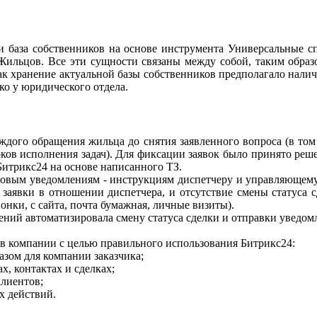
и база собственников на основе инструмента Универсальные с
Жильцов. Все эти сущности связаны между собой, таким образ
 как хранение актуальной базы собственников предполагало нал
ко у юридического отдела.
ждого обращения жильца до снятия заявленного вопроса (в том 
ков исполнения задач). Для фиксации заявок было принято решен
 Битрикс24 на основе написанного ТЗ.
овым уведомлениям - инструкциям диспетчеру и управляющему 
аявки в отношении диспетчера, и отсутствие смены статуса с
нки, с сайта, почта бумажная, личные визиты).
ений автоматизировала смену статуса сделки и отправки уведом
ов компании с целью правильного использования Битрикс24:
зом для компании заказчика;
х, контактах и сделках;
клиентов;
х действий.