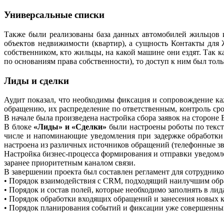
Универсальные списки
Также были реализованы база данных автомобилей жильцов 
объектов недвижимости (квартир), а сущность Контакты для 
собственником, кто жильцы, на какой машине они ездят. Так
по основаниям права собственности), то доступ к ним был толь
Лиды и сделки
Аудит показал, что необходимы фиксация и сопровождение ка
обращению, их распределение по ответственным, контроль сро
В начале была произведена настройка сбора заявок на стороне
В блоке
«Лиды» и «Сделки»
были настроены роботы по текст
числе и напоминающие уведомления при задержке обработки з
настроена из различных источников обращений (телефонные зво
Настройка бизнес-процесса формирования и отправки уведомл
заранее приоритетным каналом связи.
В завершении проекта был составлен регламент для сотрудник
• Порядок взаимодействия с CRM, подходящий наилучшим обра
• Порядок и состав полей, которые необходимо заполнять в лида
• Порядок обработки входящих обращений и занесения новых 
• Порядок планирования событий и фиксации уже совершенны