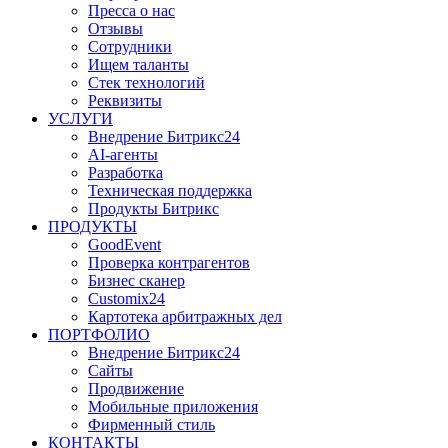
Пресса о нас
Отзывы
Сотрудники
Ищем таланты
Стек технологий
Реквизиты
УСЛУГИ
Внедрение Битрикс24
AI-агенты
Разработка
Техническая поддержка
Продукты Битрикс
ПРОДУКТЫ
GoodEvent
Проверка контрагентов
Бизнес сканер
Customix24
Картотека арбитражных дел
ПОРТФОЛИО
Внедрение Битрикс24
Сайты
Продвижение
Мобильные приложения
Фирменный стиль
КОНТАКТЫ