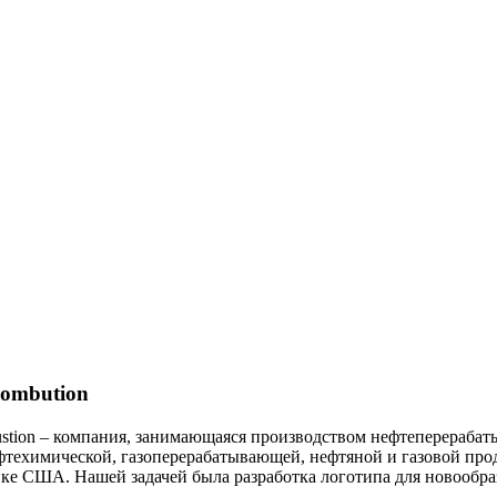
combution
ustion – компания, занимающаяся производством нефтеперераба
фтехимической, газоперерабатывающей, нефтяной и газовой про
нке США. Нашей задачей была разработка логотипа для новообр