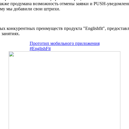
кже продумана возможность отмены заявки и PUSH-уведомления 
ому мы добавили свои штрихи.
ых конкурентных преимуществ продукта "Englishfit", предостав
 занятиях.
Прототип мобильного приложения
#EnglishFit