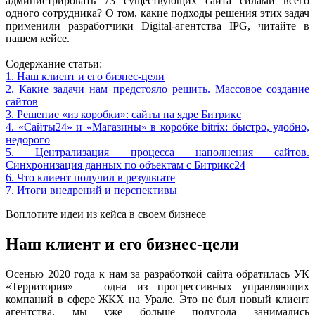
администрировать 73 существующих сайта силами всего
одного сотрудника? О том, какие подходы решения этих задач
применили разработчики Digital-агентства IPG, читайте в
нашем кейсе.
Содержание статьи:
1. Наш клиент и его бизнес-цели
2. Какие задачи нам предстояло решить. Массовое создание
сайтов
3. Решение «из коробки»: сайты на ядре Битрикс
4. «Сайты24» и «Магазины» в коробке bitrix: быстро, удобно,
недорого
5. Централизация процесса наполнения сайтов.
Синхронизация данных по объектам с Битрикс24
6. Что клиент получил в результате
7. Итоги внедрений и перспективы
Воплотите идеи из кейса в своем бизнесе
Наш клиент и его бизнес-цели
Осенью 2020 года к нам за разработкой сайта обратилась УК
«Территория» — одна из прогрессивных управляющих
компаний в сфере ЖКХ на Урале. Это не был новый клиент
агентства, мы уже больше полугода занимались