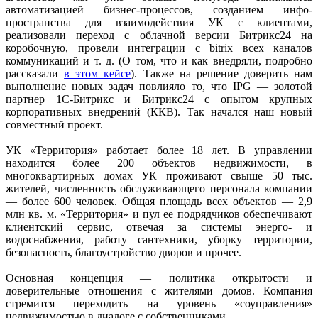
автоматизацией бизнес-процессов, созданием инфо-
пространства для взаимодействия УК с клиентами,
реализовали переход с облачной версии Битрикс24 на
коробочную, провели интеграции с bitrix всех каналов
коммуникаций и т. д. (О том, что и как внедряли, подробно
рассказали
в этом кейсе
). Также на решение доверить нам
выполнение новых задач повлияло то, что IPG — золотой
партнер 1С-Битрикс и Битрикс24 с опытом крупных
корпоративных внедрений (ККВ). Так начался наш новый
совместный проект.
УК «Территория» работает более 18 лет. В управлении
находится более 200 объектов недвижимости, в
многоквартирных домах УК проживают свыше 50 тыс.
жителей, численность обслуживающего персонала компании
— более 600 человек. Общая площадь всех объектов — 2,9
млн кв. м. «Территория» и пул ее подрядчиков обеспечивают
клиентский сервис, отвечая за системы энерго- и
водоснабжения, работу сантехники, уборку территории,
безопасность, благоустройство дворов и прочее.
Основная концепция — политика открытости и
доверительные отношения с жителями домов. Компания
стремится переходить на уровень «соуправления»
недвижимостью в диалоге с собственниками.