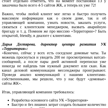
стоит отдельно отметить, что на момент постановки ТЗ у
заказчика было всего 4-5 сайтов ЖК, а теперь их уже 72!
Важно, чтобы любой клиент мог легко и быстро получить
максимум информации как о своем доме, так и об
управляющей компании, узнать новости, заказать услуги,
связаться с клиентским менеджером, вызвать аварийную
бригаду и т. д. Помним же про миссию «Территории»? Быть
открытой, friendly, в диалоге с клиентами.
Дарья Дегтярева, директор центра развития УК
«Территория»:
«Конечно, сейчас у всех есть соседские домовые чаты. Ты
можешь проснуться и увидеть 200 не просмотренных ватсап-
сообщений, а после пары дней активной переписки уже
никогда не найдешь там нужный документ или скан. Как
канал деловой коммуникации мессенджеры проигрывают.
Проведя анализ коммуникаций с нашими клиентами-
собственниками, мы решили, что у нас будут «домовые»
сайты ЖК».
Итак, управляющей компании требовалось:
Разработка основного сайта УК «Территория»
Быстро и без лишних затрат создать большое количество