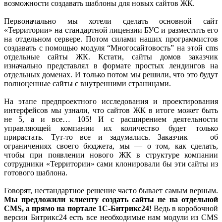
возможности создавать шаблоны для новых сайтов ЖК.
Первоначально мы хотели сделать основной сайт
«Территории» на стандартной лицензии БУС и разместить его
на отдельном сервере. Потом силами наших программистов
создавать с помощью модуля “Многосайтовость” на этой cms
отдельные сайты ЖК. Кстати, сайты домов заказчик
изначально представлял в формате простых лендингов на
отдельных доменах. И только потом мы решили, что это будут
полноценные сайты с внутренними страницами.
На этапе предпроектного исследования и проектирования
интерфейсов мы узнали, что сайтов ЖК в итоге может быть
не 5, а и все… 105! И с расширением деятельности
управляющей компании их количество будет только
прирастать. Тут-то все и задумались. Заказчик — об
ограничениях своего бюджета, мы — о том, как сделать,
чтобы при появлении нового ЖК в структуре компании
сотрудники «Территории» сами клонировали бы эти сайты из
готового шаблона.
Говорят, нестандартное решение часто бывает самым верным.
Мы предложили клиенту создать сайты не на отдельной
CMS, а прямо на портале 1С-Битрикс24!
Ведь в коробочной
версии Битрикс24 есть все необходимые нам модули из CMS