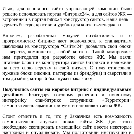
Итак, для основного сайта управляющей компании было
решено использовать портал «Битрикс24», а для сайтов ЖК —
встроенный в портал bitrix24 конструктор сайтов. Наша цель –
сделать быстро, красиво и удобно для контент-менеджера.
Впрочем, разработчики модулей позаботились и о
программистах: битрикс дает возможность к стандартным
шаблонам из конструктора “Сайты24” добавлять свои блоки
— верстку, компоненты, любой контент. Такой компромисс
нам пригодился при разработке сайтов ЖК. Мы взяли
штатные блоки из конструктора сайтов битрикса и наложили
на него свою верстку и свой визуал. С нуля отрисовали
нужные блоки (иконки, паттерны из брендбука) и сверстали в
том дизайне, который был нужен заказчику.
Получились сайты на коробке битрикс с индивидуальным
дизайном
. Благодаря готовому решению и понятному
интерфейсу cms-битрикс сотрудники «Территории»
самостоятельно администрируют и наполняют сайты ЖК.
Стоит отметить и то, что у Заказчика есть возможность
самостоятельно запускать новые сайты ЖК. Для этого
необходимо скопировать имеющийся сайт, ввести некоторые
настройки и опубликовать. Мы подготовили инструкцию и