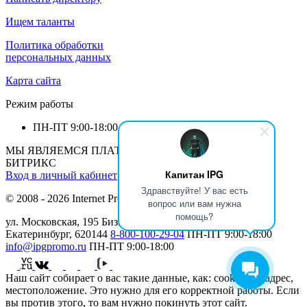
Ищем таланты
Политика обработки
персональных данных
Карта сайта
Режим работы
ПН-ПТ
9:00-18:00
МЫ ЯВЛЯЕМСЯ ПЛАТИНОВЫМ ПАРТНЕРОМ 1С-
БИТРИКС
Капитан IPG
Вход в личный кабинет
Здравствуйте! У вас есть
© 2008 - 2026 Internet Production Group (
реквизиты
)
вопрос или вам нужна
помощь?
ул. Московская, 195 Бизнеc Центр МАН, 12 этаж г.
Екатеринбург, 620144
8-800-100-29-04
ПН-ПТ
9:00-18:00
info@ipgpromo.ru
ПН-ПТ
9:00-18:00
Наш сайт собирает о вас такие данные, как: cookies, IP-адрес,
местоположение. Это нужно для его корректной работы. Если
вы против этого, то вам нужно покинуть этот сайт.