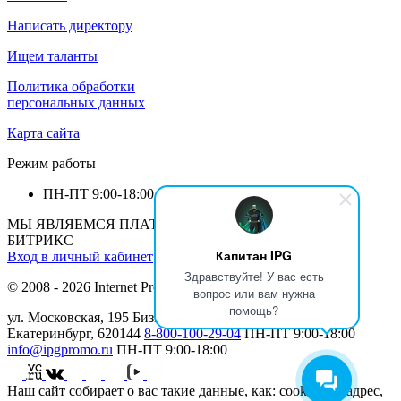
Написать директору
Ищем таланты
Политика обработки
персональных данных
Карта сайта
Режим работы
ПН-ПТ
9:00-18:00
МЫ ЯВЛЯЕМСЯ ПЛАТИНОВЫМ ПАРТНЕРОМ 1С-
БИТРИКС
Капитан IPG
Вход в личный кабинет
Здравствуйте! У вас есть
© 2008 - 2026 Internet Production Group (
реквизиты
)
вопрос или вам нужна
помощь?
ул. Московская, 195 Бизнеc Центр МАН, 12 этаж г.
Екатеринбург, 620144
8-800-100-29-04
ПН-ПТ
9:00-18:00
info@ipgpromo.ru
ПН-ПТ
9:00-18:00
Наш сайт собирает о вас такие данные, как: cookies, IP-адрес,