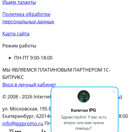
Ищем таланты
Политика обработки
персональных данных
Карта сайта
Режим работы
ПН-ПТ
9:00-18:00
МЫ ЯВЛЯЕМСЯ ПЛАТИНОВЫМ ПАРТНЕРОМ 1С-
БИТРИКС
Вход в личный кабинет
© 2008 - 2026 Internet Production Group (
реквизиты
)
ул. Московская, 195 Бизнеc Центр МАН, 12 этаж г.
Капитан IPG
Екатеринбург, 620144
8-800-100-29-04
ПН-ПТ
9:00-18:00
Здравствуйте! У вас есть
вопрос или вам нужна
info@ipgpromo.ru
ПН-ПТ
9:00-18:00
помощь?