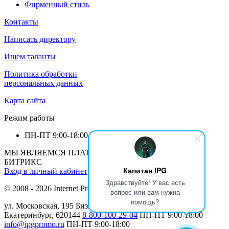
Фирменный стиль
Контакты
Написать директору
Ищем таланты
Политика обработки
персональных данных
Карта сайта
Режим работы
ПН-ПТ
9:00-18:00
МЫ ЯВЛЯЕМСЯ ПЛАТИНОВЫМ ПАРТНЕРОМ 1С-
БИТРИКС
Капитан IPG
Вход в личный кабинет
Здравствуйте! У вас есть
© 2008 - 2026 Internet Production Group (
реквизиты
)
вопрос или вам нужна
помощь?
ул. Московская, 195 Бизнеc Центр МАН, 12 этаж г.
Екатеринбург, 620144
8-800-100-29-04
ПН-ПТ
9:00-18:00
info@ipgpromo.ru
ПН-ПТ
9:00-18:00